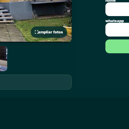
nome
whatsapp
ampliar fotos