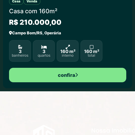
Casa
Venda
Casa com 160m²
R$ 210.000,00
Campo Bom/RS, Operária
3
3
160 m²
160 m²
banheiros
quartos
interno
total
confira
Nossa Imobiliá