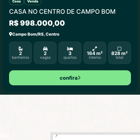
Casa
Venda
CASA NO CENTRO DE CAMPO BOM
R$ 998.000,00
Campo Bom/RS, Centro
2
2
3
164 m²
828 m²
banheiros
vagas
quartos
interno
total
confira
ria