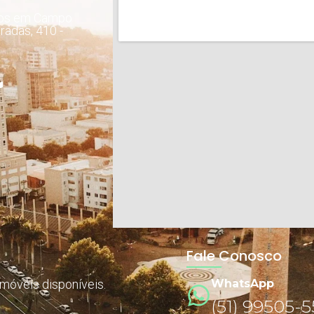
dos em Campo
radas, 410 -
Fale Conosco
imóveis disponíveis.
WhatsApp
(51) 99505-