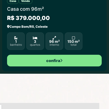
Casa
Venda
Casa com 96m²
R$ 379.000,00
Campo Bom/RS, Celeste
1
3
96 m²
150 m²
banheiro
quartos
interno
total
confira