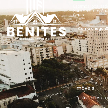
Estamos localiza
Bom, na R. dos And
Centro.
Como chegar
Imóveis
Confira todos os 