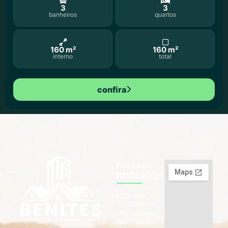
3
3
banheiros
quartos
160 m²
160 m²
interno
total
confira
Nossa
Imobiliária
Estamos
localizados
em Campo
Bom, na R.