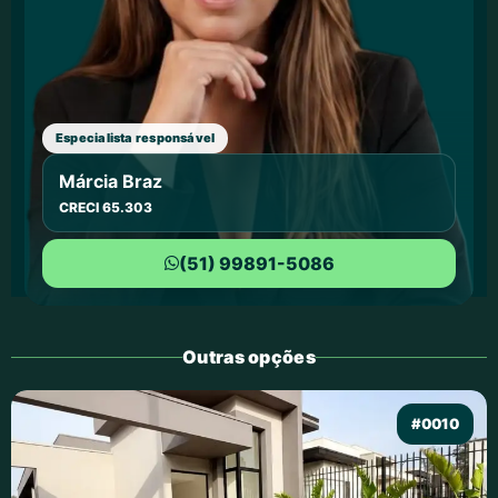
Especialista responsável
Márcia Braz
CRECI 65.303
(51) 99891-5086
Outras opções
#0010