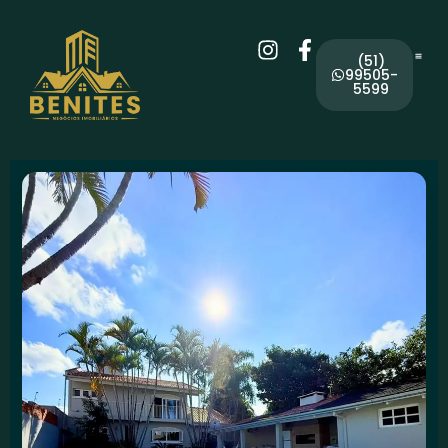
(51)
99505-
5599