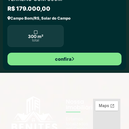
R$ 179.000,00
Campo Bom/RS, Solar do Campo
300 m²
total
confira
Nossa
Imobiliária
Estamos
localizados
em Campo