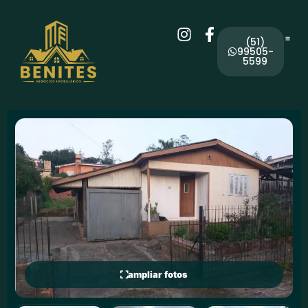
(51)
99505-
5599
ampliar fotos