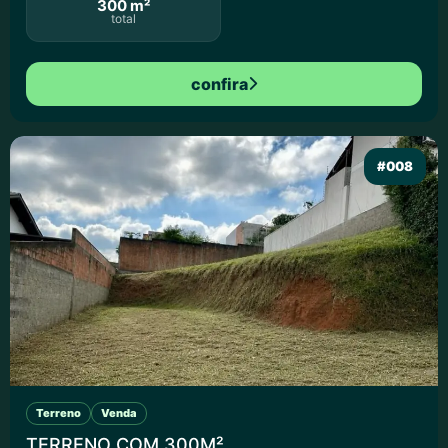
300 m²
total
confira
#008
Terreno
Venda
TERRENO COM 300M²