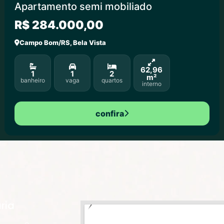
Apartamento semi mobiliado
R$ 284.000,00
Campo Bom/RS, Bela Vista
62,96
1
1
2
m²
banheiro
vaga
quartos
interno
confira
ria