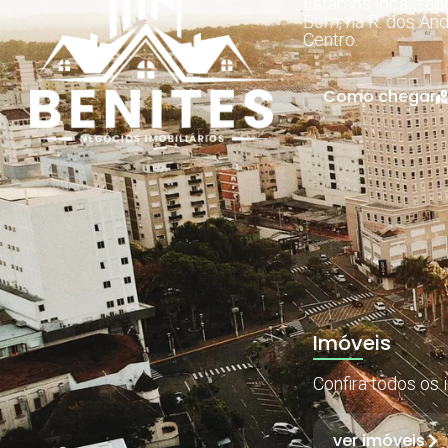
Estamos localiza
Bom, na R. dos And
Centro.
Como chegar
Imóveis
Confira todos os 
ver imóveis