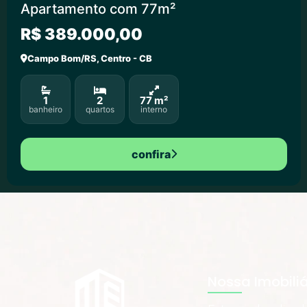
Apartamento com 77m²
R$ 389.000,00
Campo Bom/RS, Centro - CB
1
2
77 m²
banheiro
quartos
interno
confira
Nossa Imobiliá