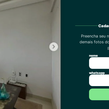
Cadas
Preencha seu n
demais fotos do
nome
whatsapp