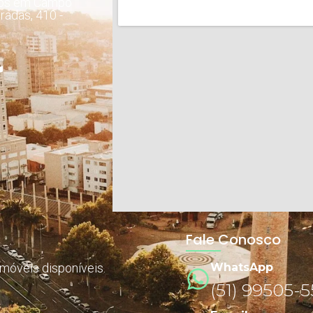
dos em Campo
radas, 410 -
Fale Conosco
imóveis disponíveis.
WhatsApp
(51) 99505-