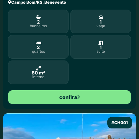
Campo Bom/RS, Benevento
2
1
banheiros
vaga
2
1
quartos
suíte
80 m²
interno
confira
#CH001