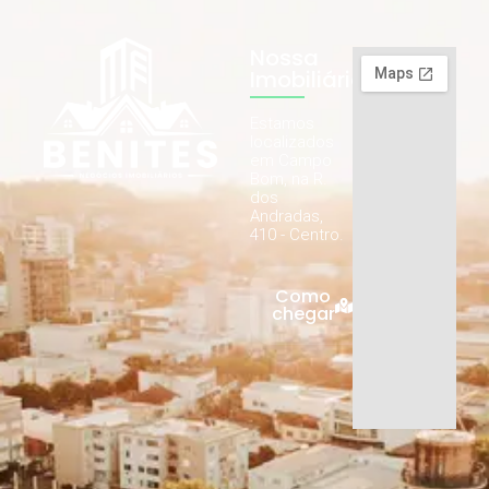
Nossa
Imobiliária
Estamos
localizados
em Campo
Bom, na R.
dos
Andradas,
410 - Centro.
Como
chegar