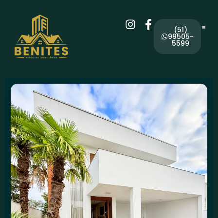
(51)
99505-
5599