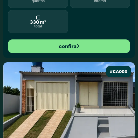
quartos
interno
330 m²
total
confira
#CA003