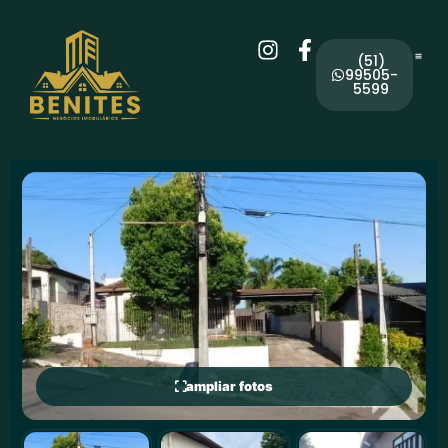
(51)
99505-
5599
ampliar fotos