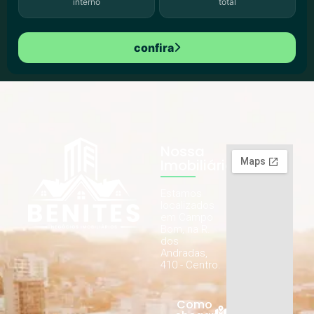
interno
total
confira
Nossa
Imobiliária
Estamos
localizados
em Campo
Bom, na R.
dos
Andradas,
410 - Centro.
Como