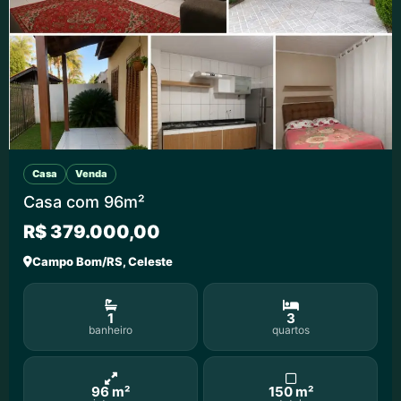
Casa
Venda
Casa com 96m²
R$ 379.000,00
Campo Bom/RS, Celeste
1
3
banheiro
quartos
96 m²
150 m²