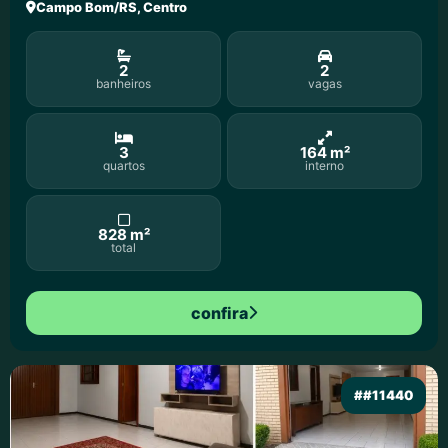
Campo Bom/RS, Centro
2
2
banheiros
vagas
3
164 m²
quartos
interno
828 m²
total
confira
##11440