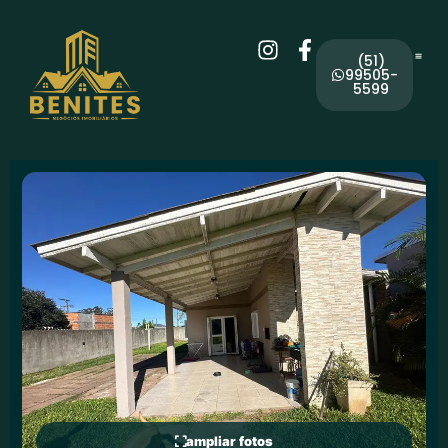
(51)
99505-
5599
ampliar fotos