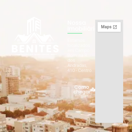
Nossa
Imobiliária
Estamos
localizados
em Campo
Bom, na R.
dos
Andradas,
410 - Centro.
Como
chegar