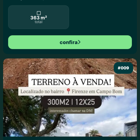
363 m²
total
confira
#009