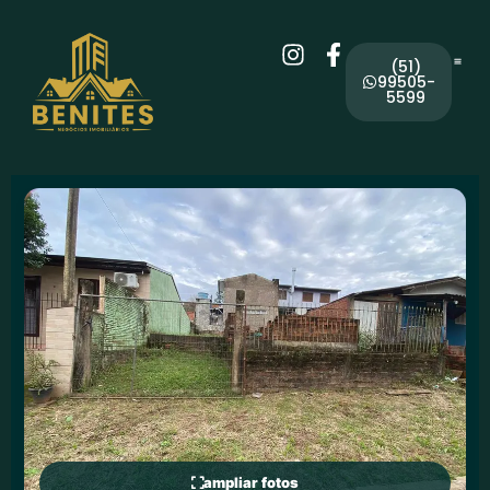
(51)
99505-
5599
ampliar fotos