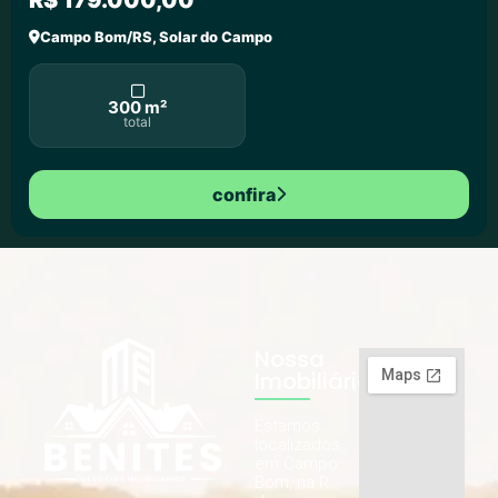
R$ 179.000,00
Campo Bom/RS, Solar do Campo
300 m²
total
confira
Nossa
Imobiliária
Estamos
localizados
em Campo
Bom, na R.