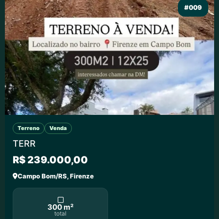
#009
Terreno
Venda
TERR
R$ 239.000,00
Campo Bom/RS, Firenze
300 m²
total