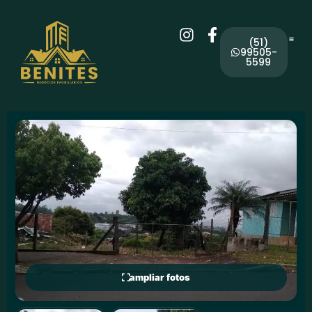
(51)
99505-
5599
ampliar fotos