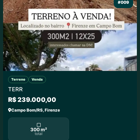
#009
Terreno
Venda
TERR
R$ 239.000,00
Campo Bom/RS, Firenze
300 m²
total