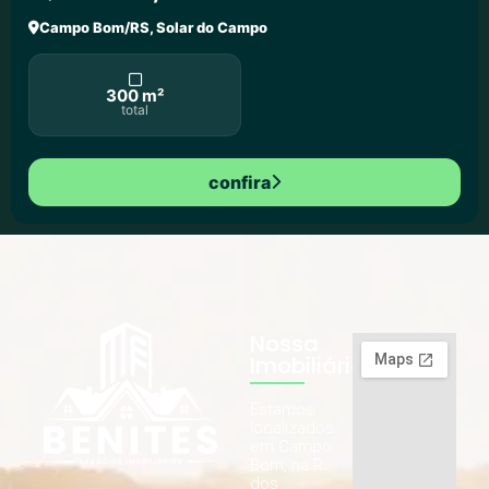
Campo Bom/RS, Solar do Campo
300 m²
total
confira
Nossa
Imobiliária
Estamos
localizados
em Campo
Bom, na R.
dos