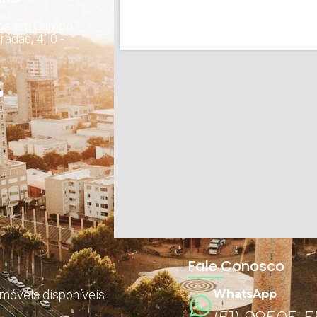
dos em Campo
radas, 410 -
Fale Conosco
imóveis disponíveis.
WhatsApp