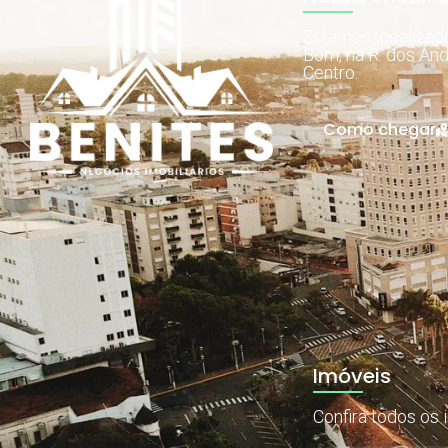
Estamos localiza
Bom, na R. dos And
Centro.
Como chegar
Imóveis
Confira todos os 