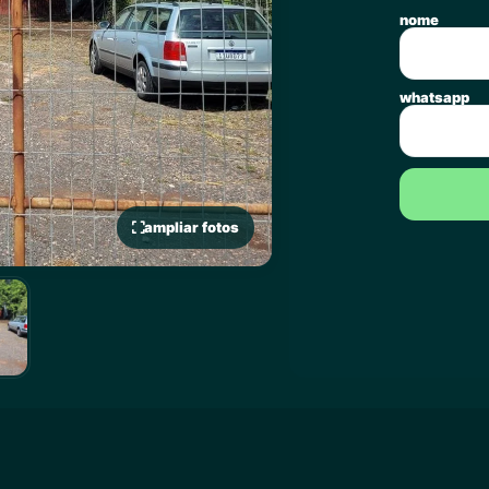
nome
whatsapp
ampliar fotos