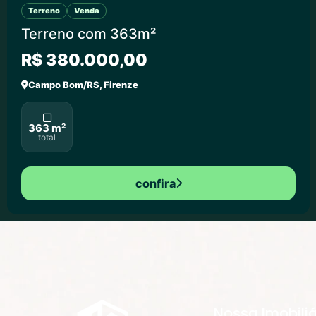
Terreno
Venda
Terreno com 363m²
R$ 380.000,00
Campo Bom/RS, Firenze
363 m²
total
confira
Nossa Imobiliá