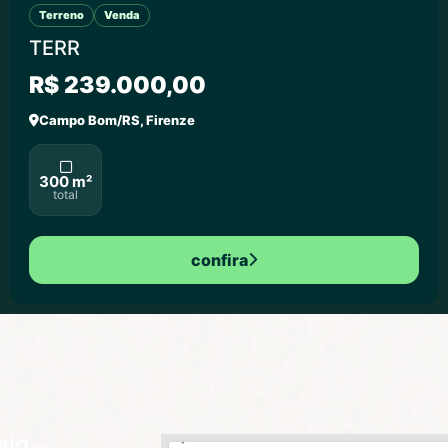
Terreno
Venda
TERR
R$ 239.000,00
Campo Bom/RS, Firenze
300 m²
total
confira
ria