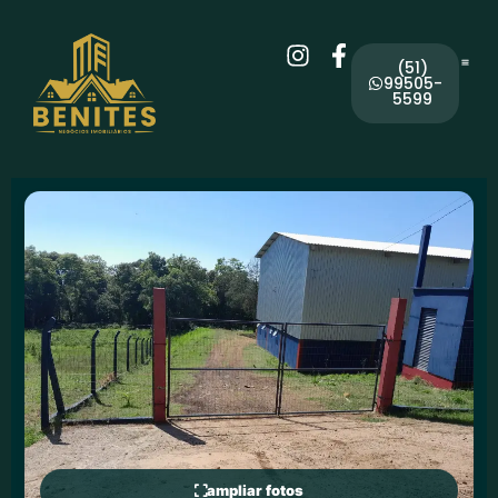
(51)
99505-
5599
ampliar fotos