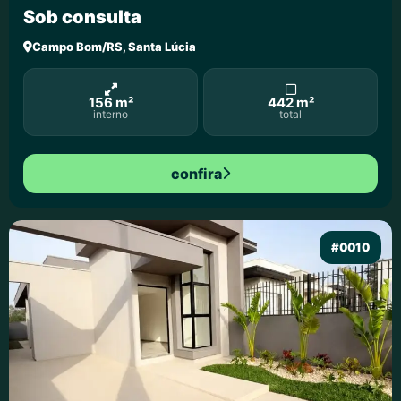
Sob consulta
Campo Bom/RS, Santa Lúcia
156 m²
442 m²
interno
total
confira
#0010