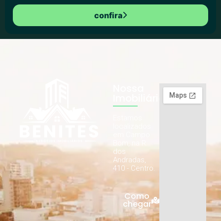
confira
Nossa
Imobiliária
Estamos
localizados
em Campo
Bom, na R.
dos
Andradas,
410 - Centro.
Como
chegar