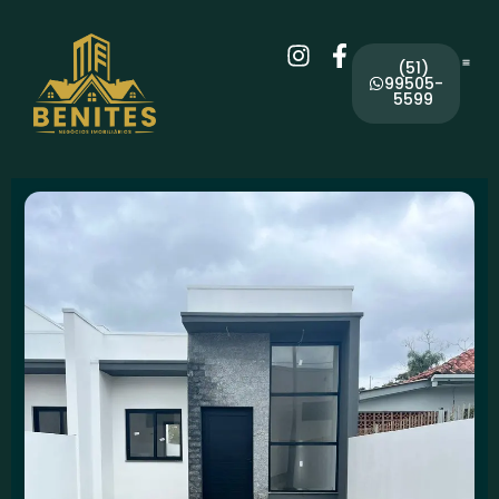
(51)
99505-
5599