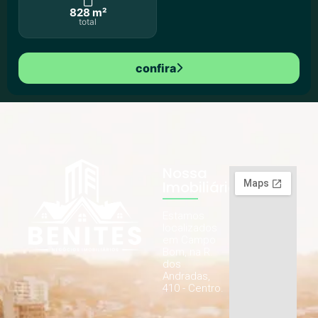
828 m²
total
confira
Nossa
Imobiliária
Estamos
localizados
em Campo
Bom, na R.
dos
Andradas,
410 - Centro.