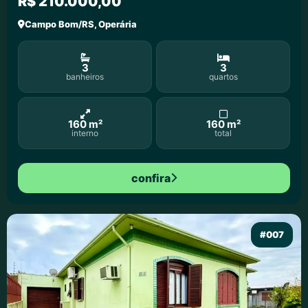
R$ 210.000,00
Campo Bom/RS, Operária
3
3
banheiros
quartos
160 m²
160 m²
interno
total
confira
#007