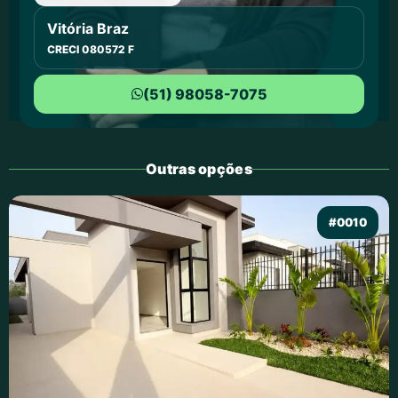
Vitória Braz
CRECI 080572 F
(51) 98058-7075
Outras opções
#0010