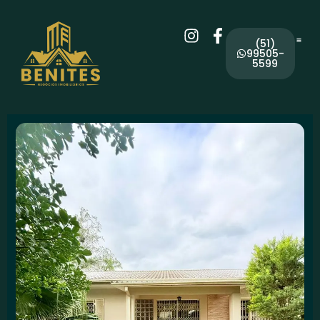
(51)
99505-
5599