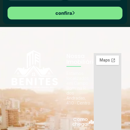
confira
Nossa
Imobiliária
Estamos
localizados
em Campo
Bom, na R.
dos
Andradas,
410 - Centro.
Como
chegar