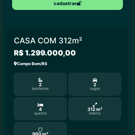
cadastrar
CASA COM 312m²
R$ 1.299.000,00
Campo Bom/RS
2
2
banheiros
vagas
4
312 m²
quartos
interno
960 m²