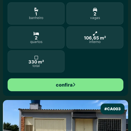
1
2
banheiro
vagas
2
106,65 m²
quartos
interno
330 m²
total
confira
#CA003