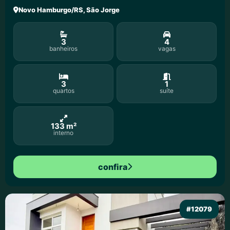
Novo Hamburgo/RS, São Jorge
3
4
banheiros
vagas
3
1
quartos
suíte
133 m²
interno
confira
#12079