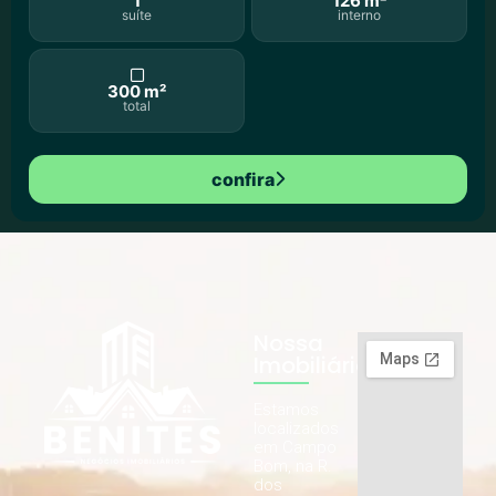
1
126 m²
suíte
interno
300 m²
total
confira
Nossa
Imobiliária
Estamos
localizados
em Campo
Bom, na R.
dos