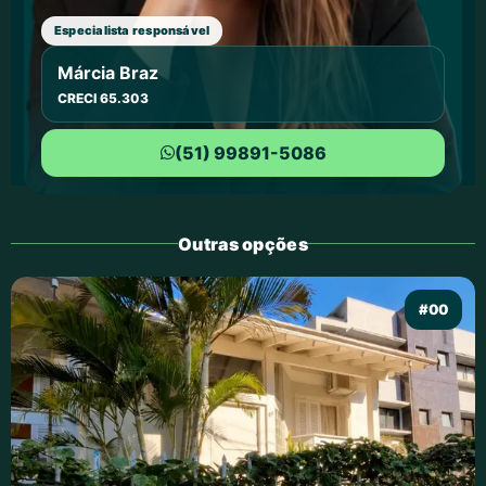
Especialista responsável
Márcia Braz
CRECI 65.303
(51) 99891-5086
Outras opções
#00