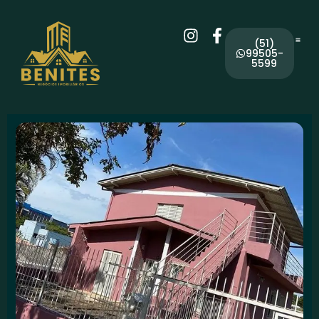
(51)
99505-
5599