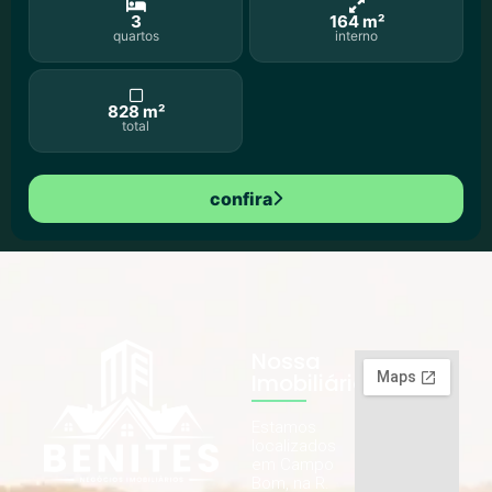
3
164 m²
quartos
interno
828 m²
total
confira
Nossa
Imobiliária
Estamos
localizados
em Campo
Bom, na R.