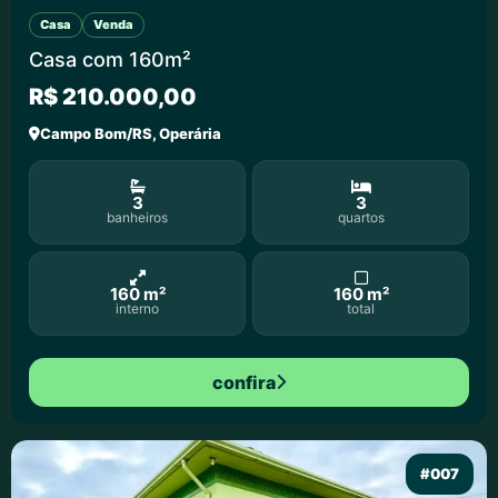
Casa
Venda
Casa com 160m²
R$ 210.000,00
Campo Bom/RS, Operária
3
3
banheiros
quartos
160 m²
160 m²
interno
total
confira
#007