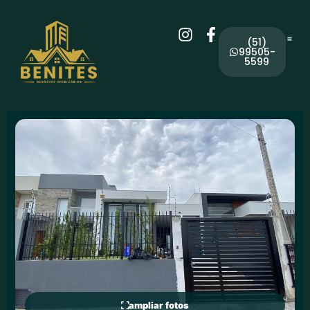
(51)
99505-
5599
ampliar fotos