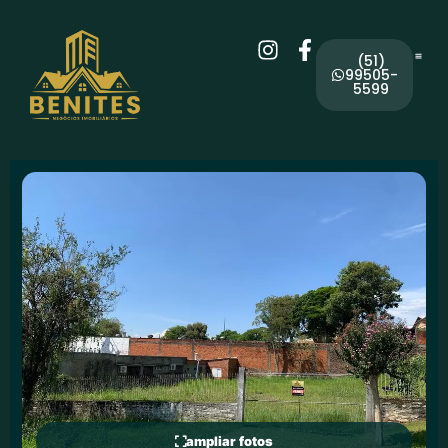
(51)
99505-
5599
ampliar fotos