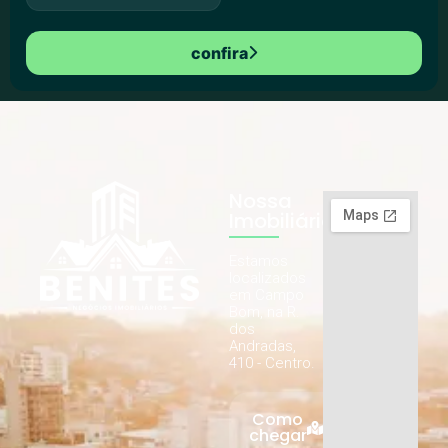
confira
Nossa
Imobiliária
Estamos
localizados
em Campo
Bom, na R.
dos
Andradas,
410 - Centro.
Como
chegar