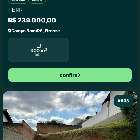
Terreno
Venda
TERR
R$ 239.000,00
Campo Bom/RS, Firenze
300 m²
total
confira
#008