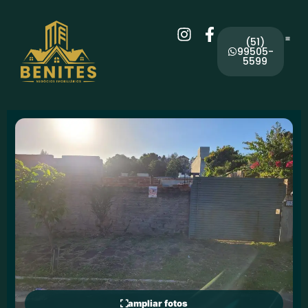
(51)
99505-
5599
ampliar fotos