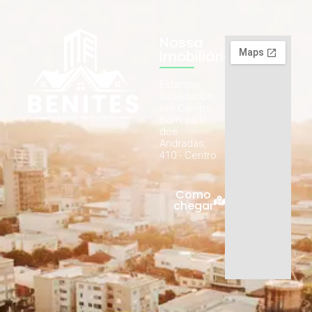
Nossa
Imobiliária
Estamos
localizados
em Campo
Bom, na R.
dos
Andradas,
410 - Centro.
Como
chegar