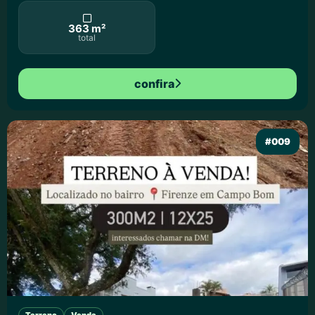
363 m²
total
confira
#009