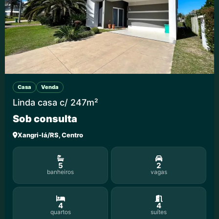
Casa
Venda
Linda casa c/ 247m²
Sob consulta
Xangri-lá/RS, Centro
5
2
banheiros
vagas
4
4
quartos
suítes