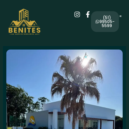
(51)
99505-
5599