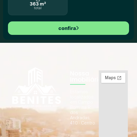
363 m²
total
confira
Nossa
Imobiliária
Estamos
localizados
em Campo
Bom, na R.
dos
Andradas,
410 - Centro.