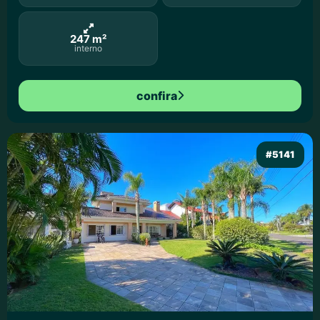
247 m²
interno
confira
#5141