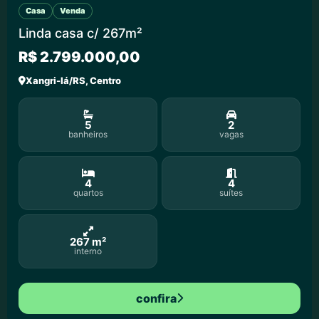
Casa
Venda
Linda casa c/ 267m²
R$ 2.799.000,00
Xangri-lá/RS, Centro
5
2
banheiros
vagas
4
4
quartos
suítes
267 m²
interno
confira