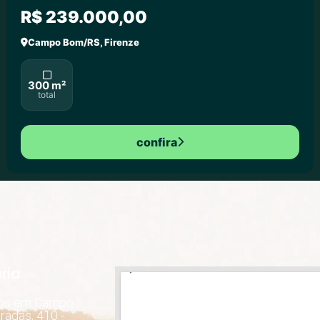
R$ 239.000,00
Campo Bom/RS, Firenze
300 m²
total
confira
ria
dos em Campo
radas, 410 -