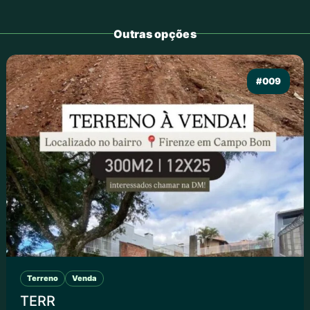
Outras opções
#009
Terreno
Venda
TERR