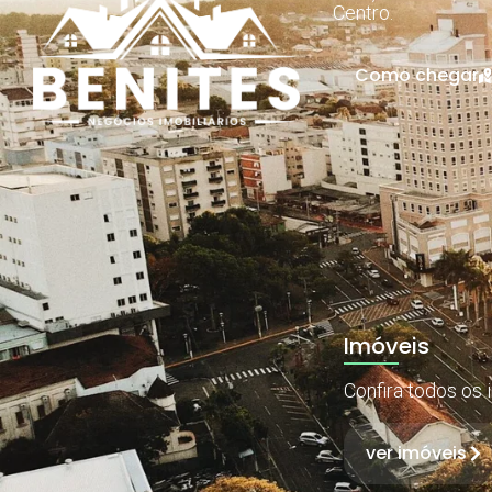
Centro.
Como chegar
Imóveis
Confira todos os 
ver imóveis