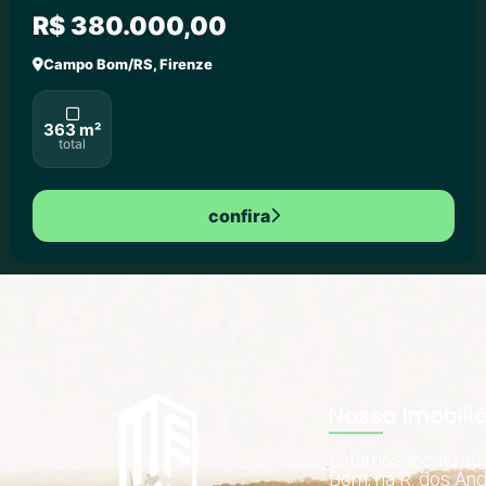
R$ 380.000,00
Campo Bom/RS, Firenze
363 m²
total
confira
Nossa Imobiliá
Estamos localiza
Bom, na R. dos And