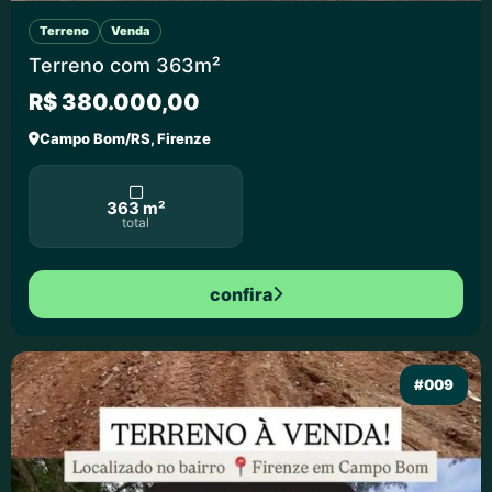
Terreno
Venda
Terreno com 363m²
R$ 380.000,00
Campo Bom/RS, Firenze
363 m²
total
confira
#009