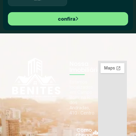
confira
Nossa
Imobiliária
Estamos
localizados
em Campo
Bom, na R.
dos
Andradas,
410 - Centro.
Como
chegar