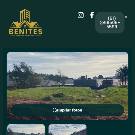
(51)
99505-
5599
ampliar fotos