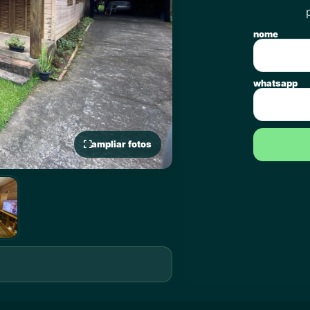
nome
whatsapp
ampliar fotos