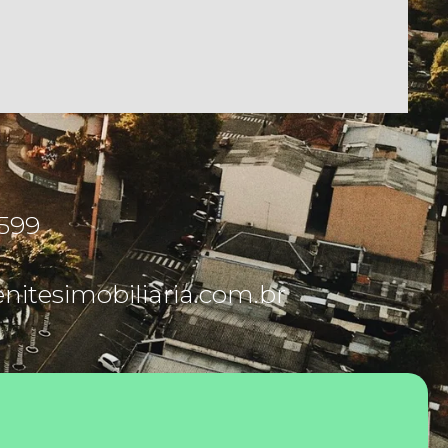
5599
itesimobiliaria.com.br