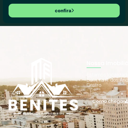
confira
Nossa Imobiliá
Estamos localiza
Bom, na R. dos And
Centro.
Como chegar