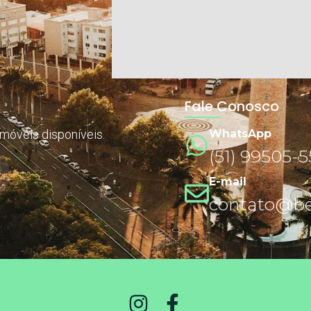
Fale Conosco
imóveis disponíveis.
WhatsApp
(51) 99505-
E-mail
contato@ben