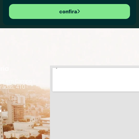
confira
ria
dos em Campo
radas, 410 -