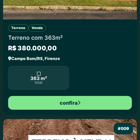
Terreno
Venda
Terreno com 363m²
R$ 380.000,00
Campo Bom/RS, Firenze
363 m²
total
confira
#009