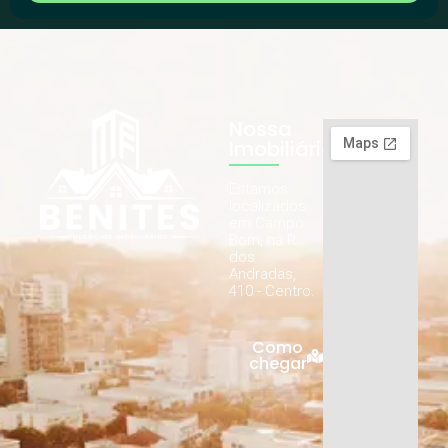
Nossa
Imobiliária
Estamos
localizados
em Campo
Bom, na R.
dos
Andradas,
410 - Centro.
Como
chegar