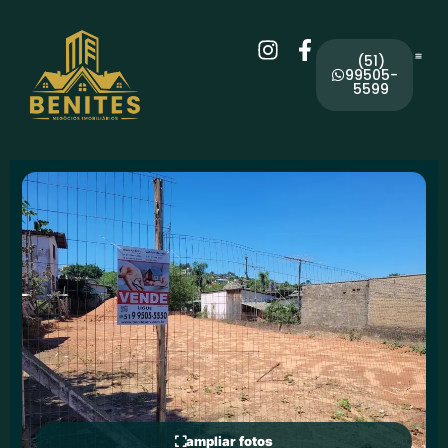
(51)
99505-
5599
ampliar fotos