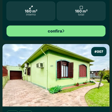
160 m²
160 m²
interno
total
confira
#007