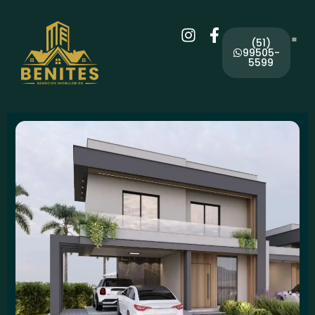
(51)
99505-
5599