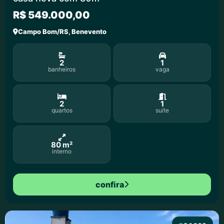
R$ 549.000,00
Campo Bom/RS, Benevento
2
1
banheiros
vaga
2
1
quartos
suíte
80 m²
interno
confira