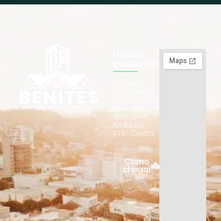
Nossa
Imobiliária
Estamos
localizados
em Campo
Bom, na R.
dos
Andradas,
410 - Centro.
Como
chegar