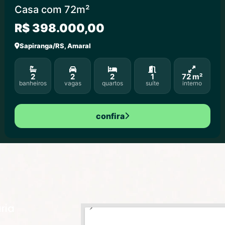
Casa com 72m²
R$ 398.000,00
Sapiranga/RS, Amaral
2
2
2
1
72 m²
banheiros
vagas
quartos
suíte
interno
confira
ria