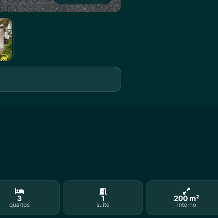
3
1
200 m²
quartos
suíte
interno