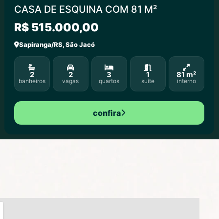
CASA DE ESQUINA COM 81 M²
R$ 515.000,00
Sapiranga/RS, São Jacó
2
2
3
1
81 m²
banheiros
vagas
quartos
suíte
interno
confira