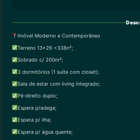
Descr
Imóvel Moderno e Contemporâneo
Terreno 13×26 =338n²;
Sobrado c/ 200m²;
3 dormitórios (1 suíte com closet);
Sala de estar com living integrado;
Pé-direito duplo;
Espera p/adega;
Espera p/ ilha;
Espera p/ água quente;