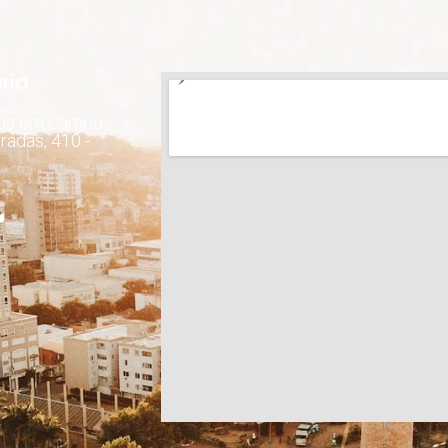
ria
dos em Campo
radas, 410 -