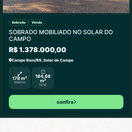
Sobrado
Venda
SOBRADO MOBILIADO NO SOLAR DO
CAMPO
R$ 1.378.000,00
Campo Bom/RS, Solar do Campo
184,68
178 m²
m²
interno
total
confira