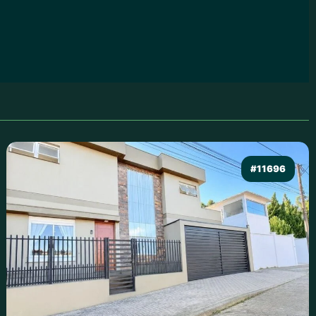
#11696