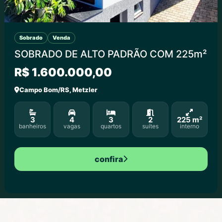
Sobrado
Venda
SOBRADO DE ALTO PADRÃO COM 225m²
R$ 1.600.000,00
Campo Bom/RS, Metzler
3
4
3
2
225 m²
banheiros
vagas
quartos
suítes
interno
confira