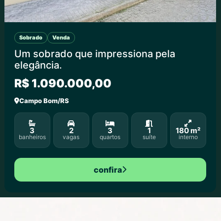
Sobrado
Venda
Um sobrado que impressiona pela
elegância.
R$ 1.090.000,00
Campo Bom/RS
3
2
3
1
180 m²
banheiros
vagas
quartos
suíte
interno
confira