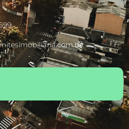
5599
itesimobiliaria.com.br