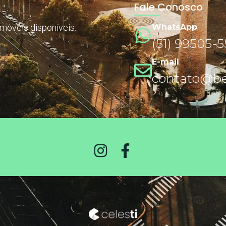
Fale Conosco
imóveis disponíveis.
WhatsApp
(51) 99505-
E-mail
contato@ben