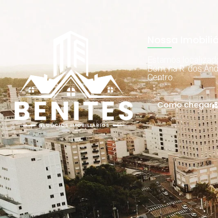
Nossa Imobiliá
Estamos localiza
Bom, na R. dos And
Centro.
Como chegar