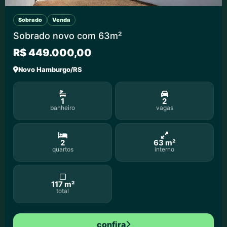
Sobrado
Venda
Sobrado novo com 63m²
R$ 449.000,00
Novo Hamburgo/RS
1
2
banheiro
vagas
2
63 m²
quartos
interno
117 m²
total
confira