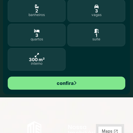
2
3
banheiros
vagas
3
1
quartos
suíte
300 m²
interno
confira
Nossa
Imobiliária