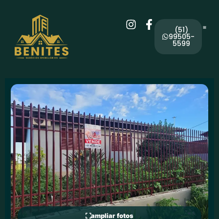
(51)
99505-
5599
ampliar fotos