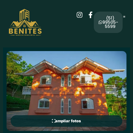
(51)
99505-
5599
ampliar fotos