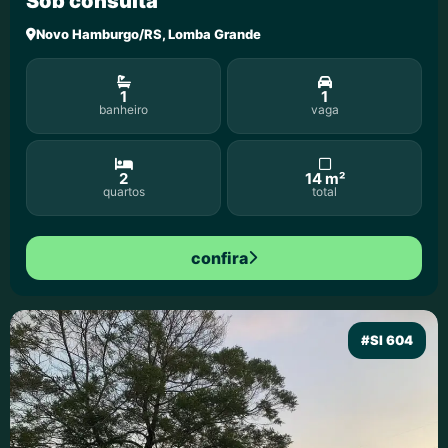
Sob consulta
Novo Hamburgo/RS, Lomba Grande
1
1
banheiro
vaga
2
14 m²
quartos
total
confira
#SI 604