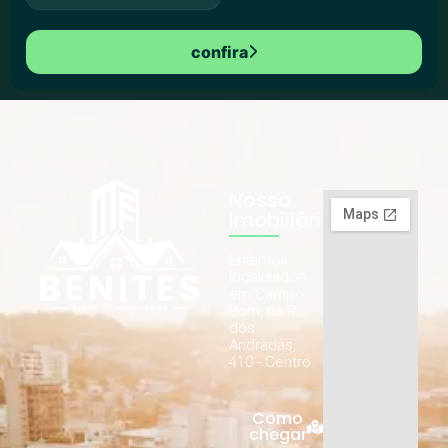
confira
Nossa
Imobiliária
Estamos
localizados
em Campo
Bom, na R.
dos
Andradas,
410 - Centro.
Como
chegar