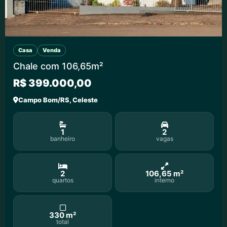
Casa
Venda
Chale com 106,65m²
R$ 399.000,00
Campo Bom/RS, Celeste
1
2
banheiro
vagas
2
106,65 m²
quartos
interno
330 m²
total