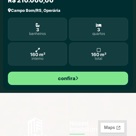
R$ 210.000,00
Campo Bom/RS, Operária
3
3
banheiros
quartos
160 m²
160 m²
interno
total
confira
Nossa
Imobiliária