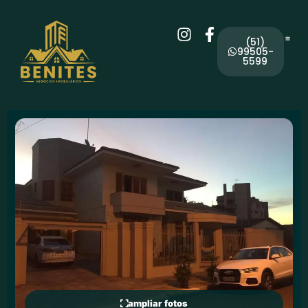
(51)
99505-
5599
ampliar fotos