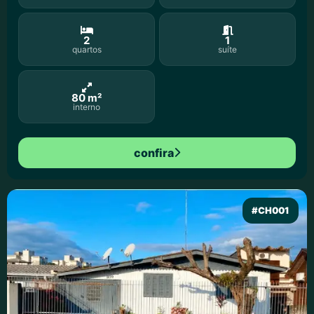
2
1
quartos
suíte
80 m²
interno
confira
#CH001