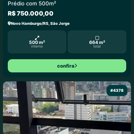
Prédio com 500m²
R$ 750.000,00
Novo Hamburgo/RS, São Jorge
500 m²
664 m²
interno
total
confira
#4378