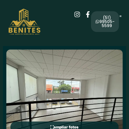
(51)
99505-
5599
ampliar fotos