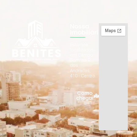
Nossa
Imobiliária
Estamos
localizados
em Campo
Bom, na R.
dos
Andradas,
410 - Centro.
Como
chegar