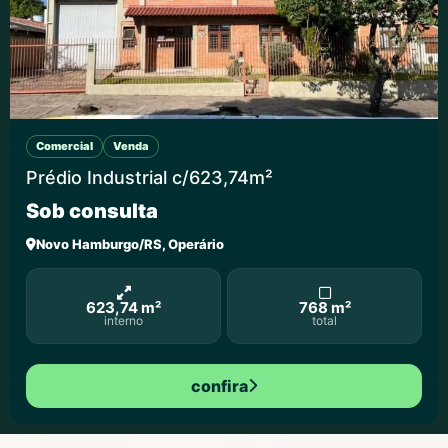
Comercial
Venda
Prédio Industrial c/623,74m²
Sob consulta
Novo Hamburgo/RS, Operário
623,74 m²
768 m²
interno
total
confira