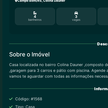
Campo Bom/RS, Colina Dauner
4
3
banheiros
vagas
Descr
Sobre o Imóvel
Casa localizada no bairro Colina Dauner ,composto de
,garagem para 3 carros e pátio com piscina. Agende 
vamos te aguardar com todas as informações necessá
Inform
Código: #1568
Tipo: Casa