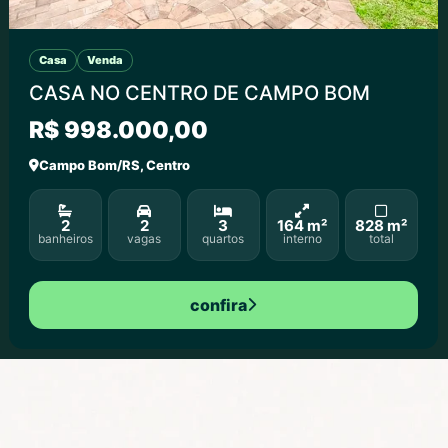
Casa
Venda
CASA NO CENTRO DE CAMPO BOM
R$ 998.000,00
Campo Bom/RS, Centro
2
2
3
164 m²
828 m²
banheiros
vagas
quartos
interno
total
confira