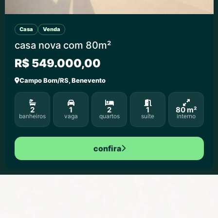
Casa
Venda
casa nova com 80m²
R$ 549.000,00
Campo Bom/RS, Benevento
2
1
2
1
80 m²
banheiros
vaga
quartos
suíte
interno
confira