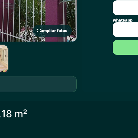
whatsapp
ampliar fotos
218 m²