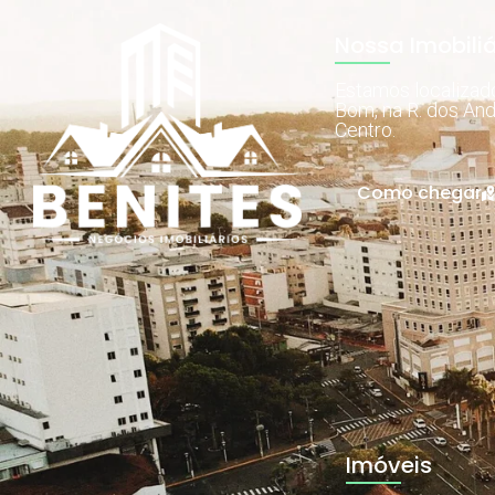
Nossa Imobiliá
Estamos localiza
Bom, na R. dos And
Centro.
Como chegar
Imóveis