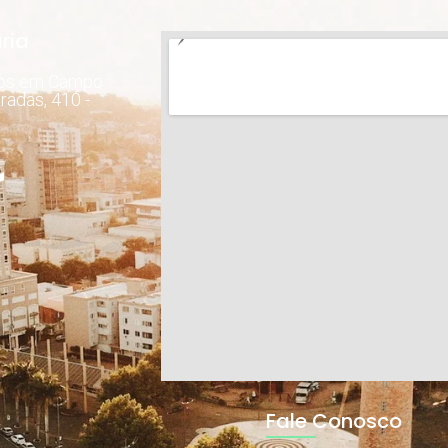
ria
dos em Campo
radas, 410 -
Fale Conosco