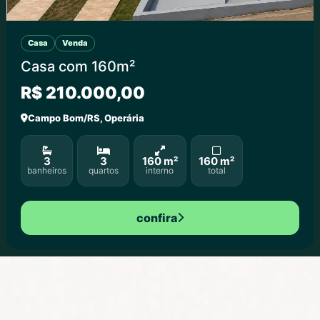
Casa
Venda
Casa com 160m²
R$ 210.000,00
Campo Bom/RS, Operária
3
3
160 m²
160 m²
banheiros
quartos
interno
total
confira