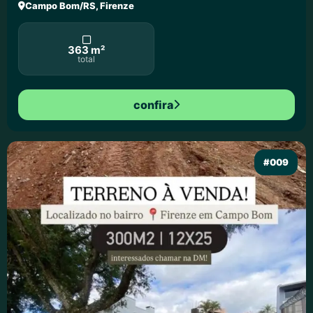
Campo Bom/RS, Firenze
363 m²
total
confira
#009