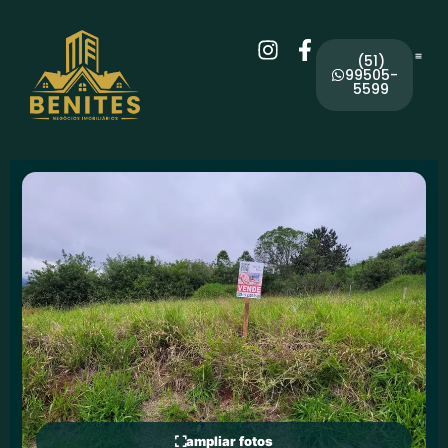
(51)
99505-
5599
ampliar fotos