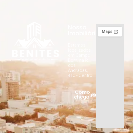
Nossa
Imobiliária
Estamos
localizados
em Campo
Bom, na R.
dos
Andradas,
410 - Centro.
Como
chegar