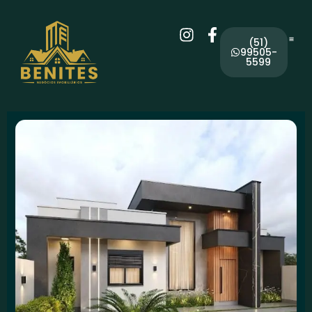
(51)
99505-
5599