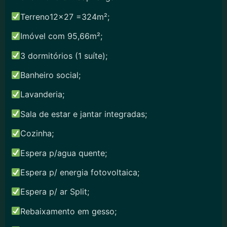
Terreno12x27 =324m²;
Imóvel com 95,66m²;
3 dormitórios (1 suíte);
Banheiro social;
Lavanderia;
Sala de estar e jantar integradas;
Cozinha;
Espera p/agua quente;
Espera p/ energia fotovoltaica;
Espera p/ ar Split;
Rebaixamento em gesso;