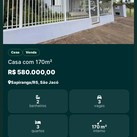
Casa
Venda
Casa com 170m²
R$ 580.000,00
Sapiranga/RS, São Jacó
2
3
banheiros
vagas
3
170 m²
quartos
interno