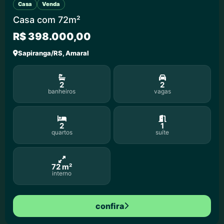
Casa
Venda
Casa com 72m²
R$ 398.000,00
Sapiranga/RS, Amaral
2
2
banheiros
vagas
2
1
quartos
suíte
72 m²
interno
confira