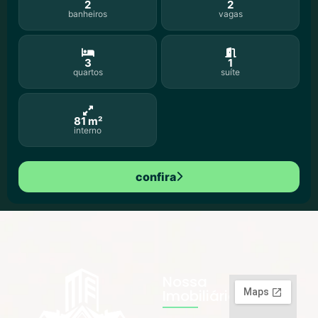
2
2
banheiros
vagas
3
1
quartos
suíte
81 m²
interno
confira
Nossa
Imobiliária