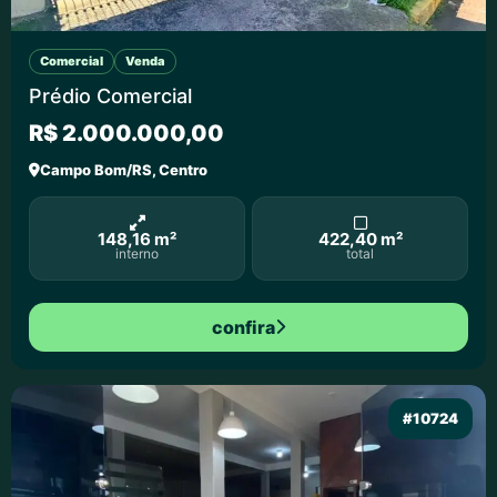
Comercial
Venda
Prédio Comercial
R$ 2.000.000,00
Campo Bom/RS, Centro
148,16 m²
422,40 m²
interno
total
confira
#10724