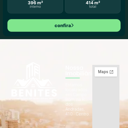
396 m²
414 m²
interno
total
confira
Nossa
Imobiliária
Estamos
localizados
em Campo
Bom, na R.
dos
Andradas,
410 - Centro.