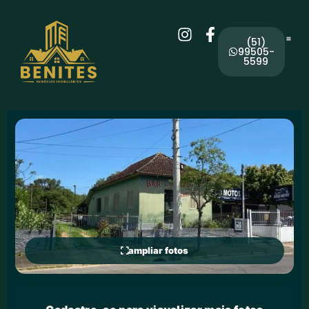
(51)
99505-
5599
ampliar fotos