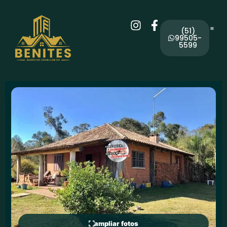
(51)
99505-
5599
ampliar fotos