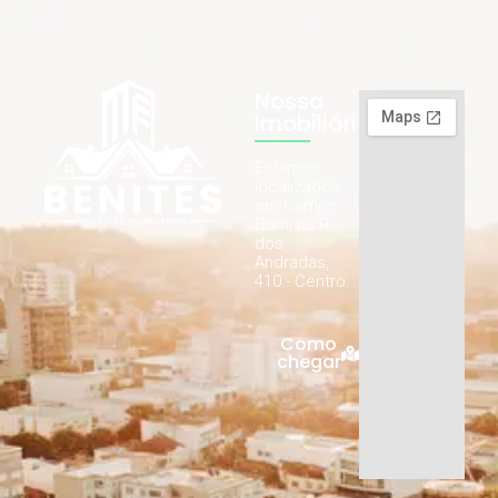
Nossa
Imobiliária
Estamos
localizados
em Campo
Bom, na R.
dos
Andradas,
410 - Centro.
Como
chegar