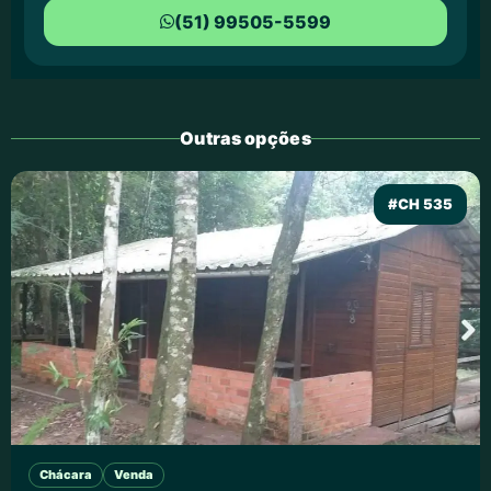
(51) 99505-5599
Outras opções
#CH 535
Chácara
Venda