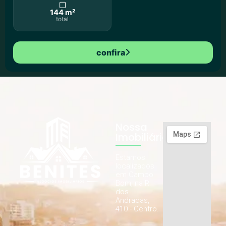
144 m²
total
confira
Nossa
Imobiliária
Estamos
localizados
em Campo
Bom, na R.
dos
Andradas,
410 - Centro.