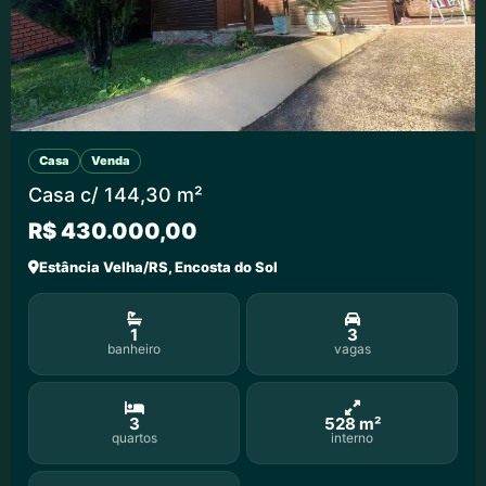
Casa
Venda
Casa c/ 144,30 m²
R$ 430.000,00
Estância Velha/RS, Encosta do Sol
1
3
banheiro
vagas
3
528 m²
quartos
interno