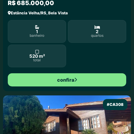
R$ 685.000,00
Estância Velha/RS, Bela Vista
1
2
banheiro
quartos
520 m²
total
confira
#CA308