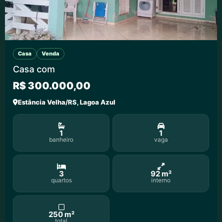
Casa
Venda
Casa com
R$ 300.000,00
Estância Velha/RS, Lagoa Azul
1
1
banheiro
vaga
3
92 m²
quartos
interno
250 m²
total