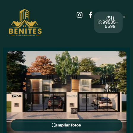
(51)
99505-
5599
ampliar fotos