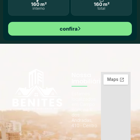
160 m²
160 m²
interno
total
confira
Nossa
Imobiliária
Estamos
localizados
em Campo
Bom, na R.
dos
Andradas,
410 - Centro.