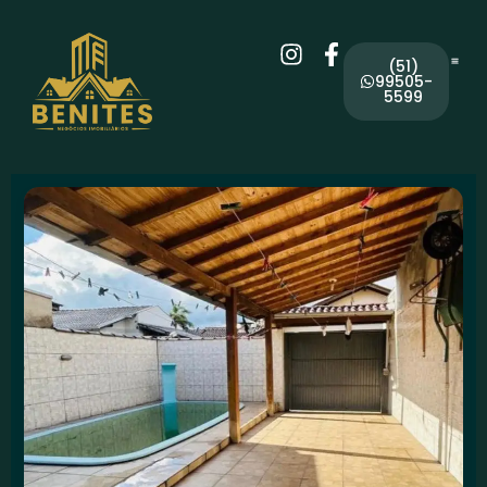
(51)
99505-
5599