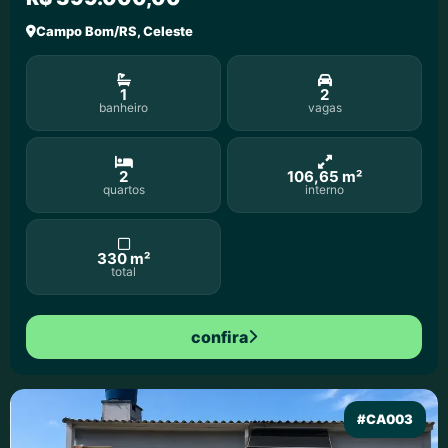
Campo Bom/RS, Celeste
1
2
banheiro
vagas
2
106,65 m²
quartos
interno
330 m²
total
confira
#CA003