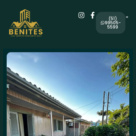
(51)
99505-
5599