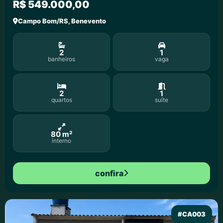
R$ 549.000,00
Campo Bom/RS, Benevento
2
1
banheiros
vaga
2
1
quartos
suíte
80 m²
interno
confira
#CA003