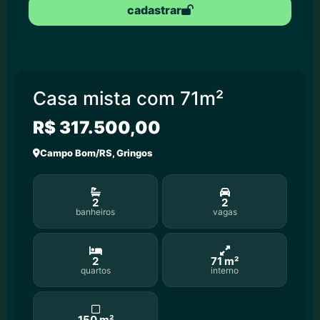
cadastrar
Casa mista com 71m²
R$ 317.500,00
Campo Bom/RS, Gringos
2
2
banheiros
vagas
2
71 m²
quartos
interno
150 m²