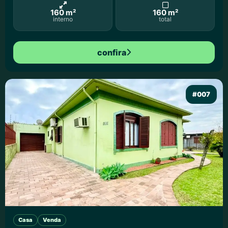
160 m²
160 m²
interno
total
confira
#007
Casa
Venda