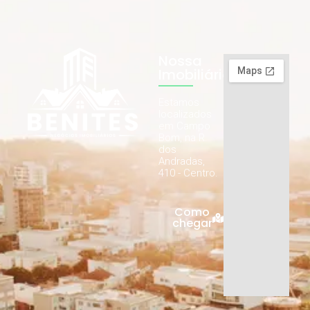
Nossa
Imobiliária
Estamos
localizados
em Campo
Bom, na R.
dos
Andradas,
410 - Centro.
Como
chegar