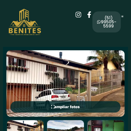
(51)
99505-
5599
ampliar fotos