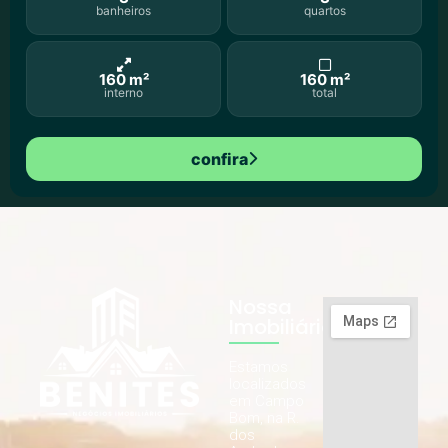
banheiros
quartos
160 m²
160 m²
interno
total
confira
Nossa
Imobiliária
Estamos
localizados
em Campo
Bom, na R.
dos