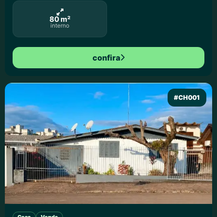
80 m²
interno
confira
#CH001
Casa
Venda