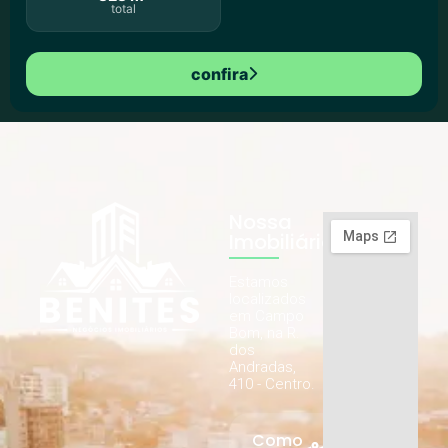
total
confira
Nossa
Imobiliária
Estamos
localizados
em Campo
Bom, na R.
dos
Andradas,
410 - Centro.
Como