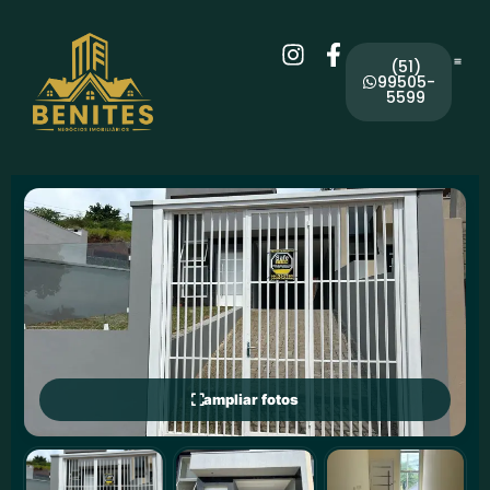
(51)
99505-
5599
ampliar fotos