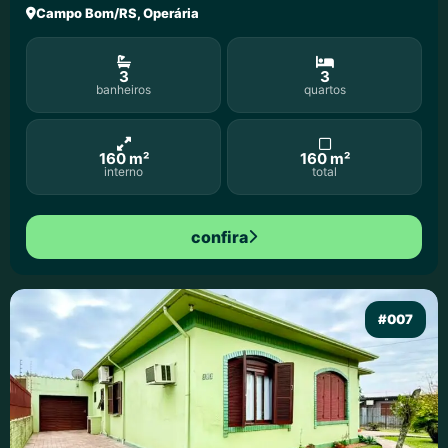
Campo Bom/RS, Operária
3
3
banheiros
quartos
160 m²
160 m²
interno
total
confira
#007