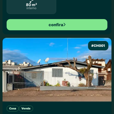
80 m²
interno
confira
#CH001
Casa
Venda