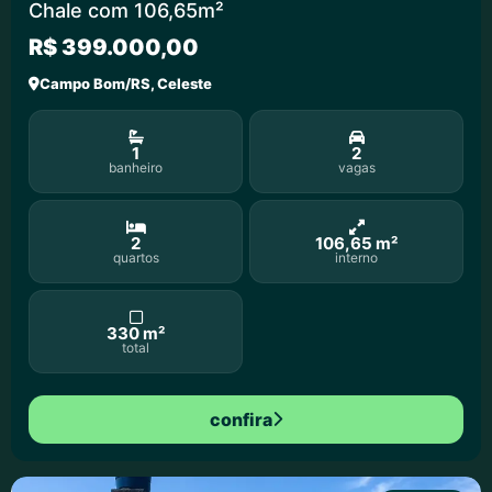
Chale com 106,65m²
R$ 399.000,00
Campo Bom/RS, Celeste
1
2
banheiro
vagas
2
106,65 m²
quartos
interno
330 m²
total
confira