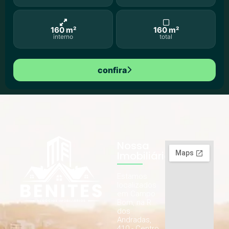
160 m²
160 m²
interno
total
confira
Nossa
Imobiliária
Estamos
localizados
em Campo
Bom, na R.
dos
Andradas,
410 - Centro.