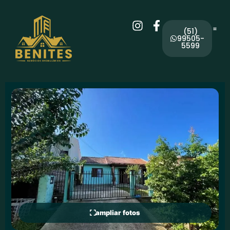
(51)
99505-
5599
ampliar fotos