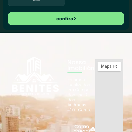
confira
Nossa
Imobiliária
Estamos
localizados
em Campo
Bom, na R.
dos
Andradas,
410 - Centro.
Como
chegar