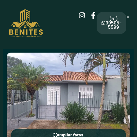
(51)
99505-
5599
ampliar fotos