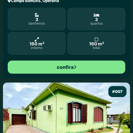
Campo Bom/RS, Operária
3
3
banheiros
quartos
160 m²
160 m²
interno
total
confira
#007