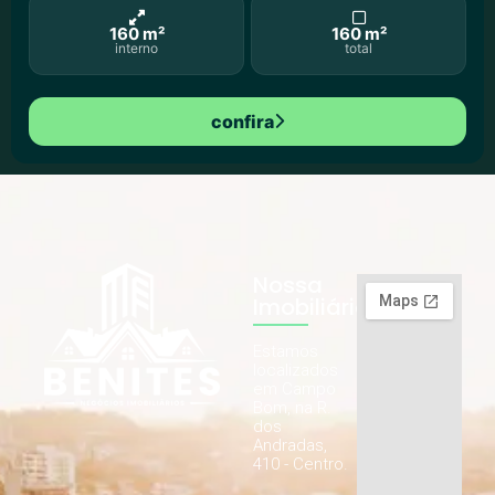
160 m²
160 m²
interno
total
confira
Nossa
Imobiliária
Estamos
localizados
em Campo
Bom, na R.
dos
Andradas,
410 - Centro.