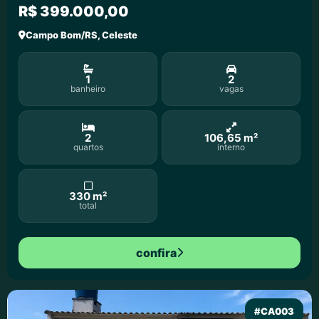
R$ 399.000,00
Campo Bom/RS, Celeste
1
2
banheiro
vagas
2
106,65 m²
quartos
interno
330 m²
total
confira
#CA003