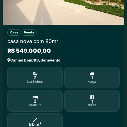
Casa
Venda
casa nova com 80m²
R$ 549.000,00
Campo Bom/RS, Benevento
2
1
banheiros
vaga
2
1
quartos
suíte
80 m²