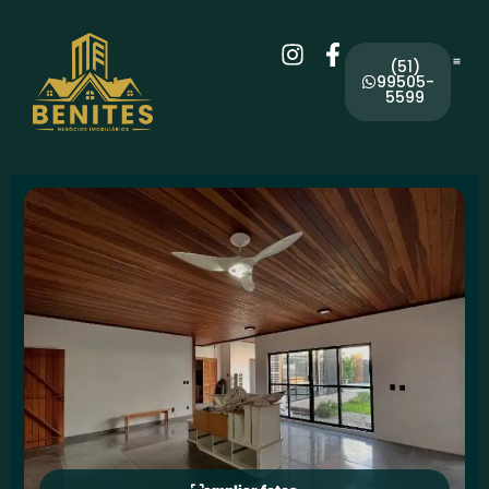
(51)
99505-
5599