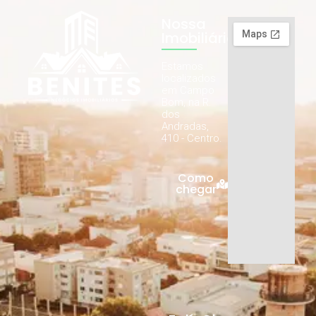
Nossa
Imobiliária
Estamos
localizados
em Campo
Bom, na R.
dos
Andradas,
410 - Centro.
Como
chegar