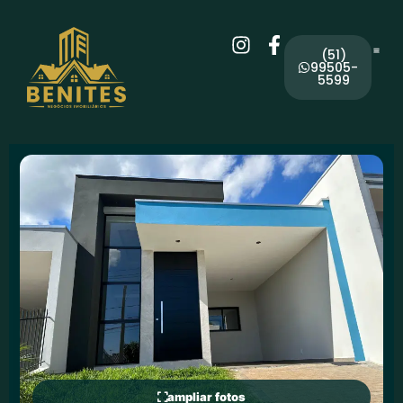
(51)
99505-
5599
ampliar fotos