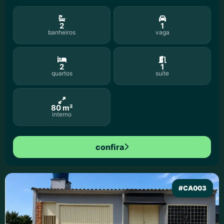
2
1
banheiros
vaga
2
1
quartos
suíte
80 m²
interno
confira
#CA003