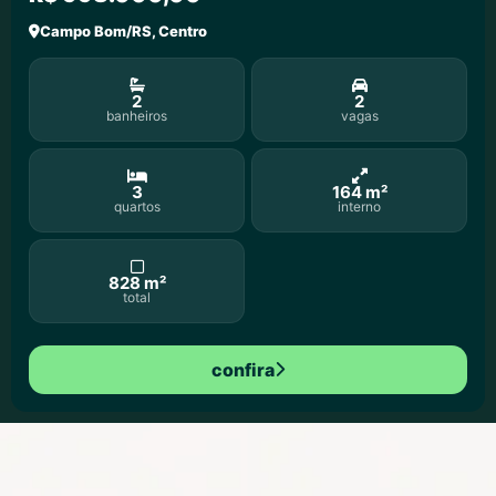
Campo Bom/RS, Centro
2
2
banheiros
vagas
3
164 m²
quartos
interno
828 m²
total
confira