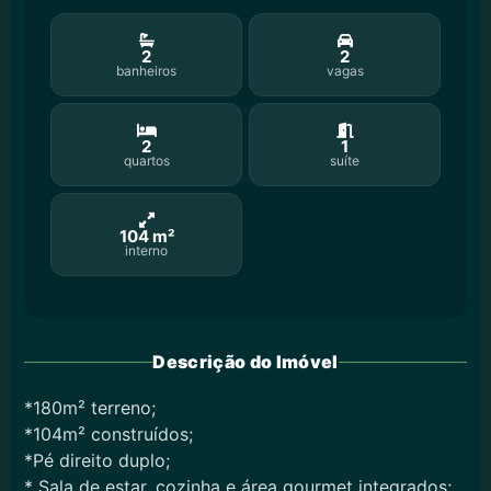
2
2
banheiros
vagas
2
1
quartos
suíte
104 m²
interno
Descrição do Imóvel
*180m² terreno;
*104m² construídos;
*Pé direito duplo;
* Sala de estar, cozinha e área gourmet integrados;