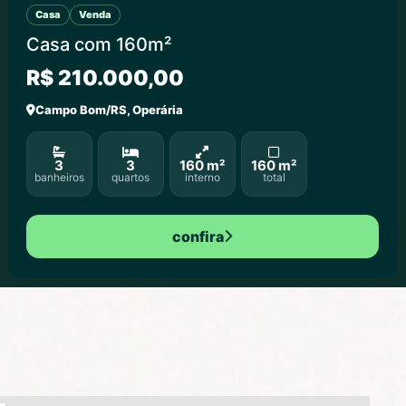
Casa
Venda
Casa com 160m²
R$ 210.000,00
Campo Bom/RS, Operária
3
3
160 m²
160 m²
banheiros
quartos
interno
total
confira