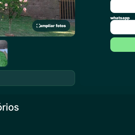
whatsapp
ampliar fotos
órios