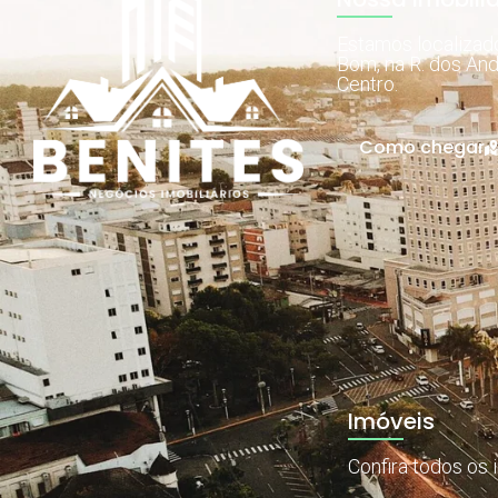
Estamos localiza
Bom, na R. dos And
Centro.
Como chegar
Imóveis
Confira todos os 