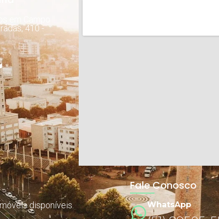
dos em Campo
radas, 410 -
Fale Conosco
imóveis disponíveis.
WhatsApp