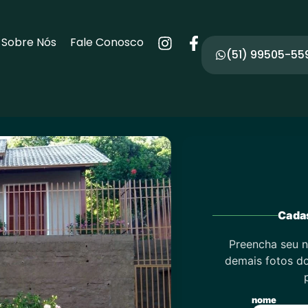
Sobre Nós
Fale Conosco
(51) 99505-55
Cadas
Preencha seu n
demais fotos do
nome