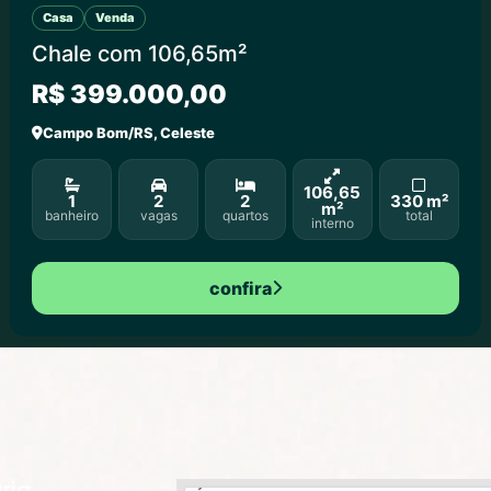
Casa
Venda
Chale com 106,65m²
R$ 399.000,00
Campo Bom/RS, Celeste
106,65
1
2
2
330 m²
m²
banheiro
vagas
quartos
total
interno
confira
ria