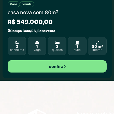
Casa
Venda
casa nova com 80m²
R$ 549.000,00
Campo Bom/RS, Benevento
2
1
2
1
80 m²
banheiros
vaga
quartos
suíte
interno
confira
Nossa Imobiliá