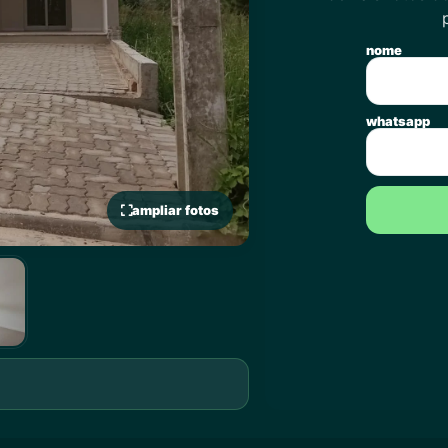
nome
whatsapp
ampliar fotos