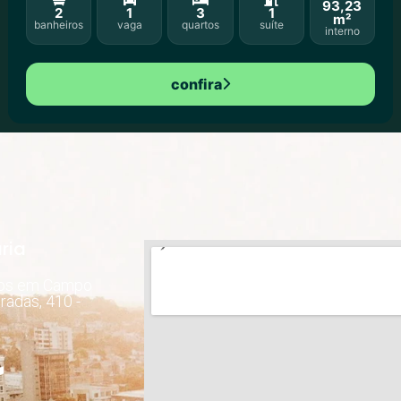
93,23
2
1
3
1
m²
banheiros
vaga
quartos
suíte
interno
confira
ria
dos em Campo
radas, 410 -