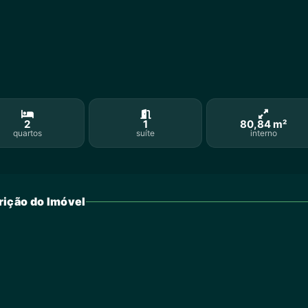
2
1
80,84 m²
quartos
suíte
interno
ição do Imóvel