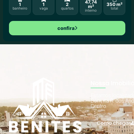
47,74
1
1
2
350 m²
m²
banheiro
vaga
quartos
total
interno
confira
Nossa Imobiliá
Estamos localiza
Bom, na R. dos And
Centro.
Como chegar