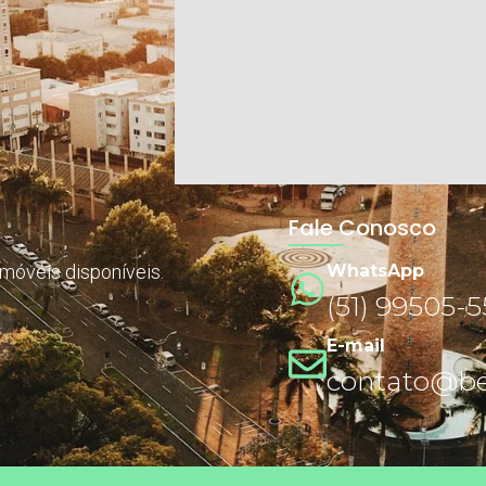
Fale Conosco
imóveis disponíveis.
WhatsApp
(51) 99505-
E-mail
contato@ben