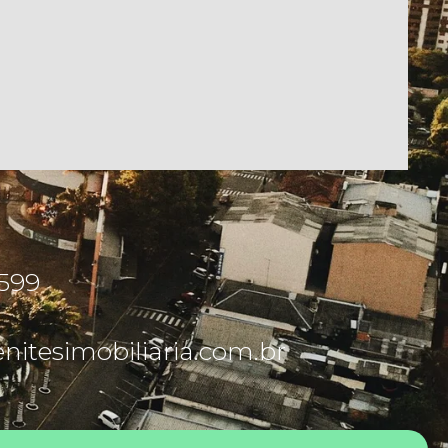
5599
itesimobiliaria.com.br