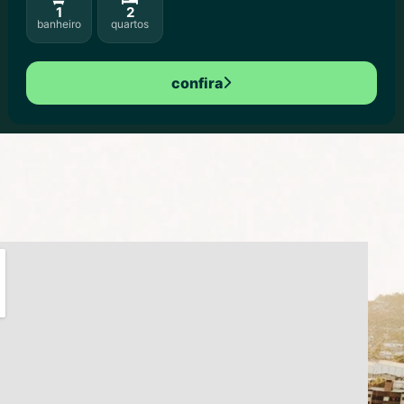
1
2
banheiro
quartos
confira