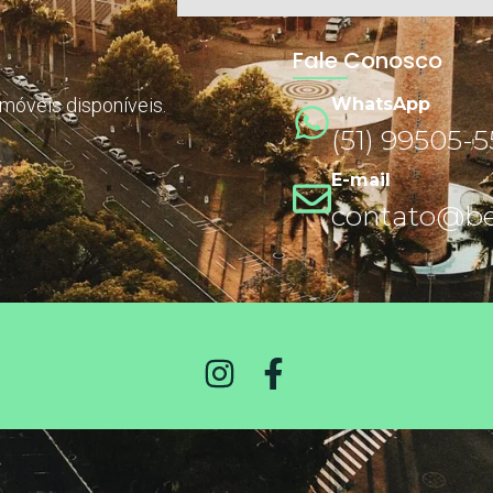
Fale Conosco
imóveis disponíveis.
WhatsApp
(51) 99505-
E-mail
contato@ben