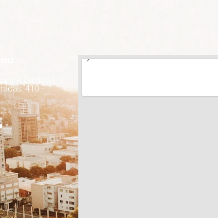
ria
dos em Campo
radas, 410 -