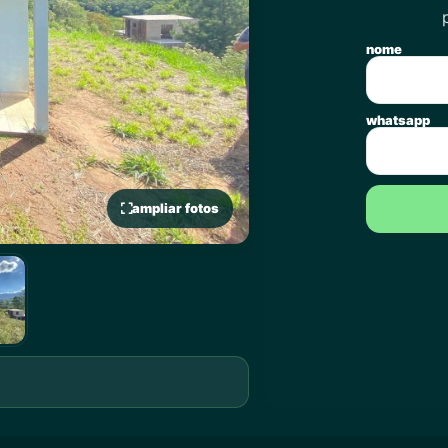
nome
whatsapp
ampliar fotos