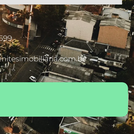
5599
itesimobiliaria.com.br