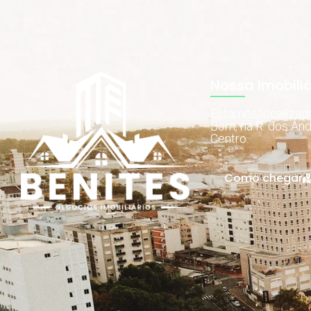
Nossa Imobiliá
Estamos localiza
Bom, na R. dos And
Centro.
Como chegar