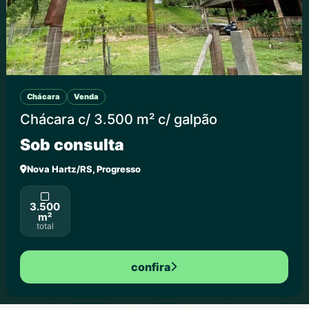
Chácara
Venda
Chácara c/ 3.500 m² c/ galpão
Sob consulta
Nova Hartz/RS, Progresso
3.500
m²
total
confira