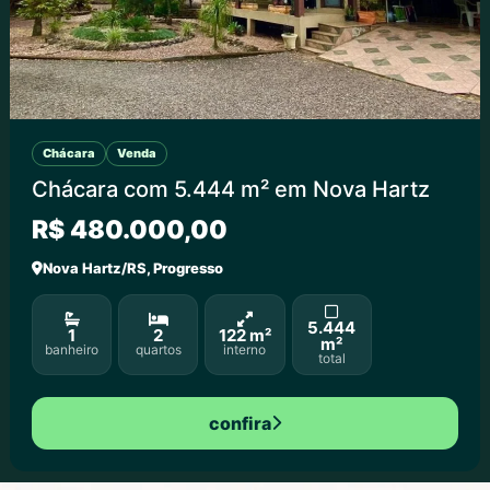
Chácara
Venda
Chácara com 5.444 m² em Nova Hartz
R$ 480.000,00
Nova Hartz/RS, Progresso
5.444
1
2
122 m²
m²
banheiro
quartos
interno
total
confira