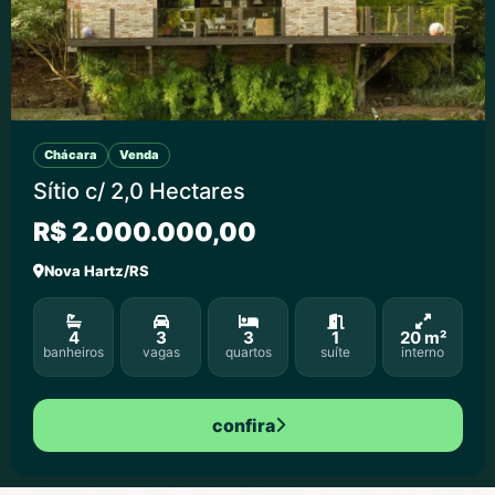
Chácara
Venda
Sítio c/ 2,0 Hectares
R$ 2.000.000,00
Nova Hartz/RS
4
3
3
1
20 m²
banheiros
vagas
quartos
suíte
interno
confira