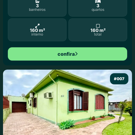
3
3
banheiros
quartos
160 m²
160 m²
interno
total
confira
#007