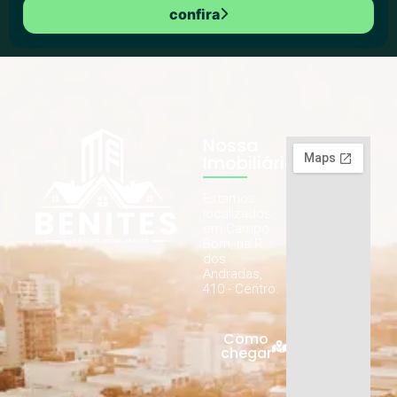
confira
Nossa
Imobiliária
Estamos
localizados
em Campo
Bom, na R.
dos
Andradas,
410 - Centro.
Como
chegar