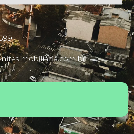
5599
itesimobiliaria.com.br