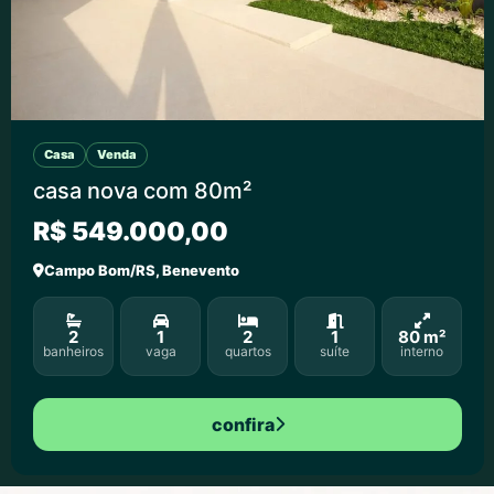
Casa
Venda
casa nova com 80m²
R$ 549.000,00
Campo Bom/RS, Benevento
2
1
2
1
80 m²
banheiros
vaga
quartos
suíte
interno
confira