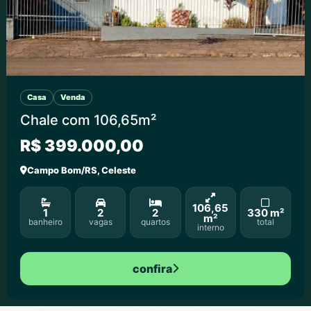
Casa
Venda
Chale com 106,65m²
R$ 399.000,00
Campo Bom/RS, Celeste
106,65
1
2
2
330 m²
m²
banheiro
vagas
quartos
total
interno
confira