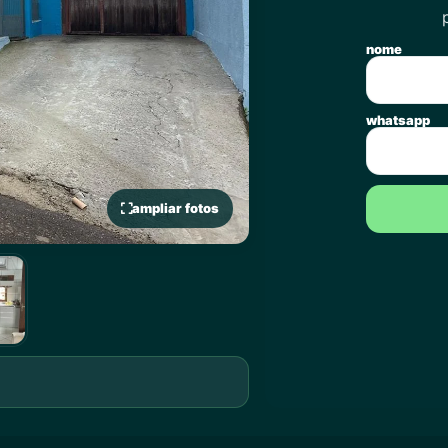
nome
whatsapp
ampliar fotos