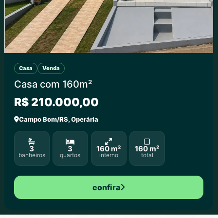
Casa
Venda
Casa com 160m²
R$ 210.000,00
Campo Bom/RS, Operária
3
3
160 m²
160 m²
banheiros
quartos
interno
total
confira