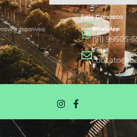
Fale Conosco
imóveis disponíveis.
WhatsApp
(51) 99505-
E-mail
contato@ben