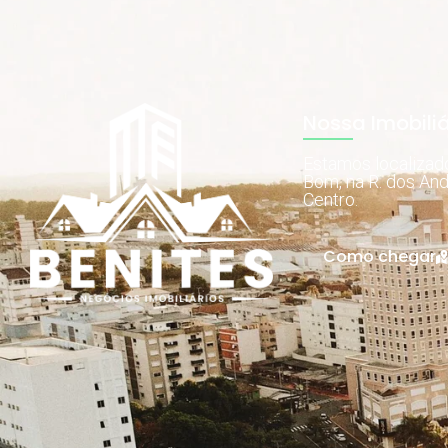
Nossa Imobiliá
Estamos localiza
Bom, na R. dos And
Centro.
Como chegar