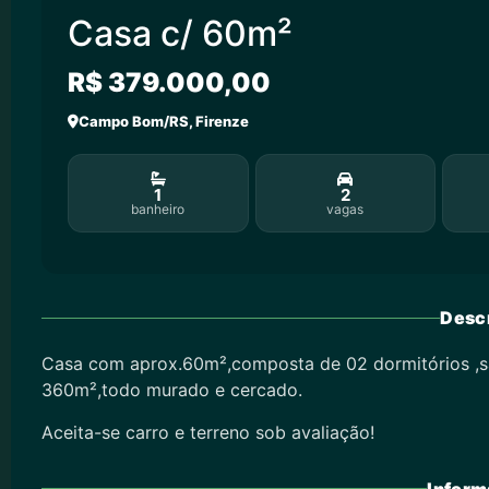
Casa c/ 60m²
R$ 379.000,00
Campo Bom/RS, Firenze
1
2
banheiro
vagas
Descr
Casa com aprox.60m²,composta de 02 dormitórios ,sa
360m²,todo murado e cercado.
Aceita-se carro e terreno sob avaliação!
Inform