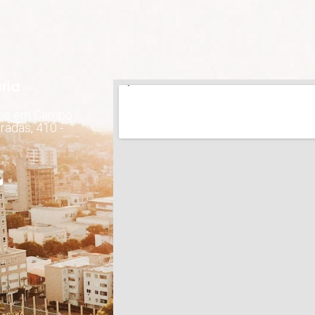
ria
dos em Campo
radas, 410 -