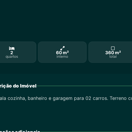
2
60 m²
360 m²
quartos
interno
total
ição do Imóvel
la cozinha, banheiro e garagem para 02 carros. Terreno 
ações adicionais