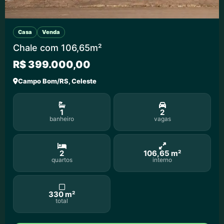
Casa
Venda
Chale com 106,65m²
R$ 399.000,00
Campo Bom/RS, Celeste
1
2
banheiro
vagas
2
106,65 m²
quartos
interno
330 m²
total