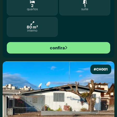
2
1
quartos
suíte
80 m²
interno
confira
#CH001